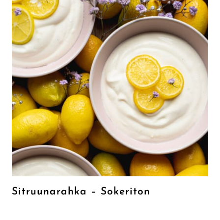
Sitruunarahka – Sokeriton