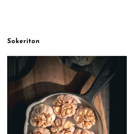
Sokeriton