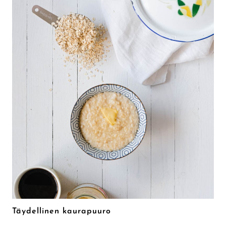
Täydellinen kaurapuuro