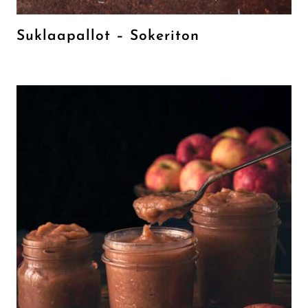
Suklaapallot – Sokeriton