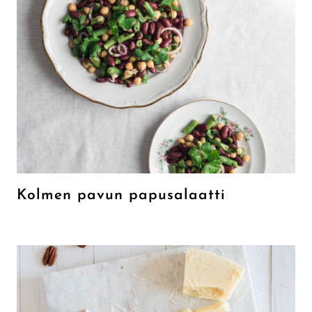
Kolmen pavun papusalaatti