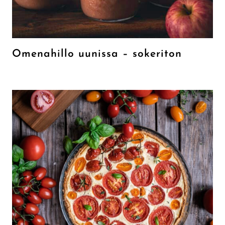
Omenahillo uunissa – sokeriton