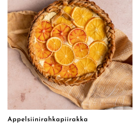
Appelsiinirahkapiirakka