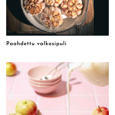
Paahdettu valkosipuli