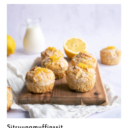
Sitruunamuffinssit