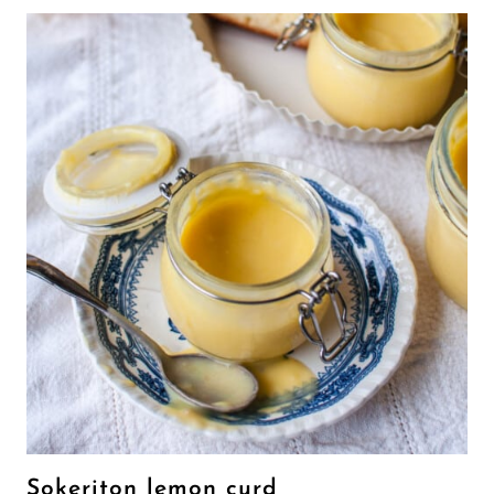
Sokeriton lemon curd