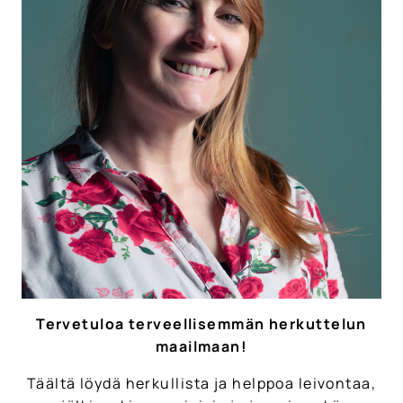
Tervetuloa terveellisemmän herkuttelun
maailmaan!
Täältä löydä herkullista ja helppoa leivontaa,