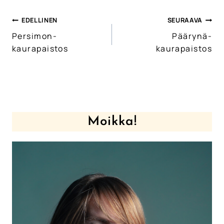
EDELLINEN
SEURAAVA
Artikkelien
Persimon-
Päärynä-
selaus
kaurapaistos
kaurapaistos
Moikka!