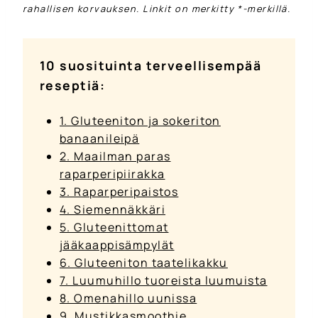
rahallisen korvauksen. Linkit on merkitty *-merkillä.
10 suosituinta terveellisempää
reseptiä:
1. Gluteeniton ja sokeriton
banaanileipä
2. Maailman paras
raparperipiirakka
3. Raparperipaistos
4. Siemennäkkäri
5. Gluteenittomat
jääkaappisämpylät
6. Gluteeniton taatelikakku
7. Luumuhillo tuoreista luumuista
8. Omenahillo uunissa
9. Mustikkasmoothie