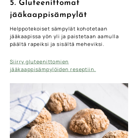
5. Gluteenittomat
jääkaappisämpylät
Helppotekoiset sämpylät kohotetaan
jääkaapissa yön yli ja paistetaan aamulla
päältä rapeiksi ja sisältä meheviksi.
Siirry gluteenittomien
jääkaappisämpylöiden reseptiin.