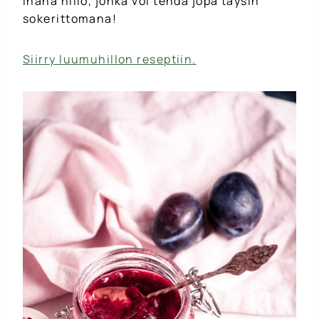
Ihana hillo, jonka voi tehdä jopa täysin
sokerittomana!
Siirry luumuhillon reseptiin.