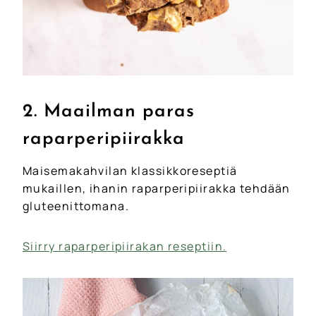
2. Maailman paras
raparperipiirakka
Maisemakahvilan klassikkoreseptiä
mukaillen, ihanin raparperipiirakka tehdään
gluteenittomana.
Siirry raparperipiirakan reseptiin.