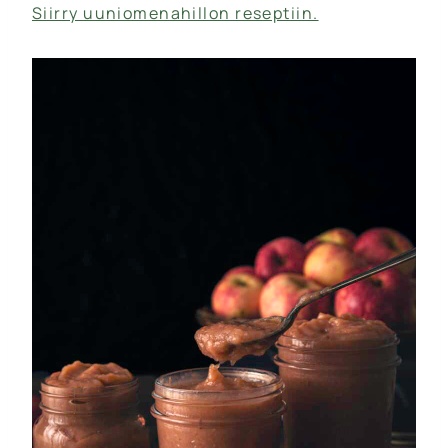
Siirry uuniomenahillon reseptiin.