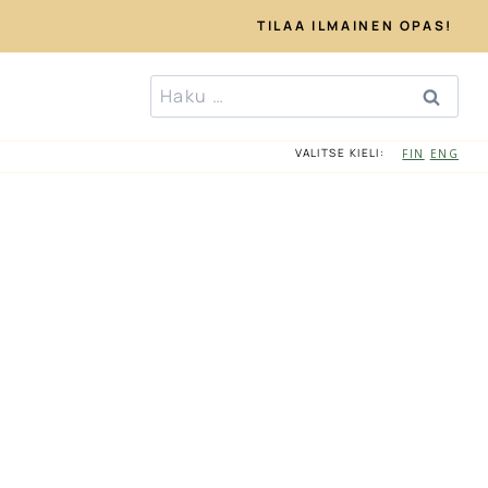
TILAA ILMAINEN OPAS!
Haku:
O
VALITSE KIELI:
FIN
ENG