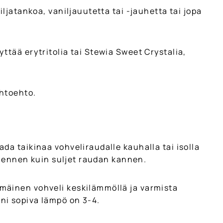
iljatankoa, vaniljauutetta tai -jauhetta tai jopa
äyttää erytritolia tai Stewia Sweet Crystalia,
ihtoehto.
da taikinaa vohveliraudalle kauhalla tai isolla
lla ennen kuin suljet raudan kannen.
mäinen vohveli keskilämmöllä ja varmista
ni sopiva lämpö on 3-4.