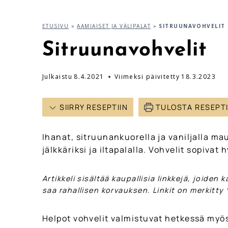
ETUSIVU
»
AAMIAISET JA VÄLIPALAT
»
SITRUUNAVOHVELIT
Sitruunavohvelit
Julkaistu
8.4.2021
Viimeksi päivitetty
18.3.2023
SIIRRY RESEPTIIN
TULOSTA RESEPT
Ihanat, sitruunankuorella ja vaniljalla ma
jälkkäriksi ja iltapalalla. Vohvelit sopivat 
Artikkeli sisältää kaupallisia linkkejä, joiden 
saa rahallisen korvauksen. Linkit on merkitty *
Helpot vohvelit valmistuvat hetkessä myös