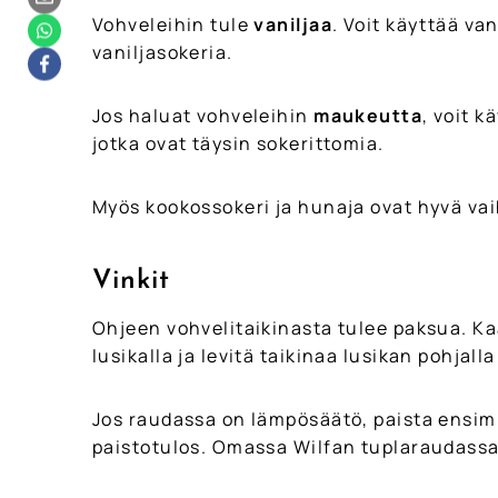
Vohveleihin tule
vaniljaa
. Voit käyttää van
vaniljasokeria.
Jos haluat vohveleihin
maukeutta
, voit k
jotka ovat täysin sokerittomia.
Myös kookossokeri ja hunaja ovat hyvä va
Vinkit
Ohjeen vohvelitaikinasta tulee paksua. Kaa
lusikalla ja levitä taikinaa lusikan pohja
Jos raudassa on lämpösäätö, paista ensim
paistotulos. Omassa Wilfan tuplaraudassa