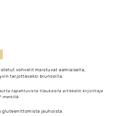
I
ustetut vohvelit maistuvat aamiaisella,
hyvin tarjottavaksi brunssilla.
kautta tapahtuvista tilauksista artikkelin kirjoittaja
-merkillä.
 gluteenittomista jauhoista.