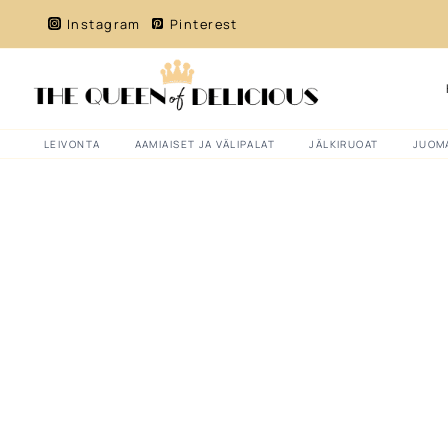
Siirry
Instagram
Pinterest
sisältöön
LEIVONTA
AAMIAISET JA VÄLIPALAT
JÄLKIRUOAT
JUOM