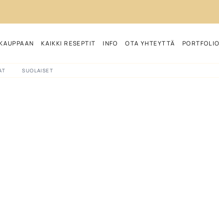
KAUPPAAN
KAIKKI RESEPTIT
INFO
OTA YHTEYTTÄ
PORTFOLI
AT
SUOLAISET