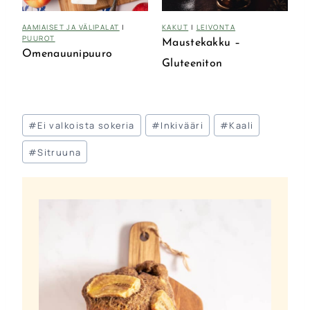
AAMIAISET JA VÄLIPALAT
|
KAKUT
|
LEIVONTA
PUUROT
Maustekakku –
Omenauunipuuro
Gluteeniton
Avainsanat:
#
Ei valkoista sokeria
#
Inkivääri
#
Kaali
#
Sitruuna