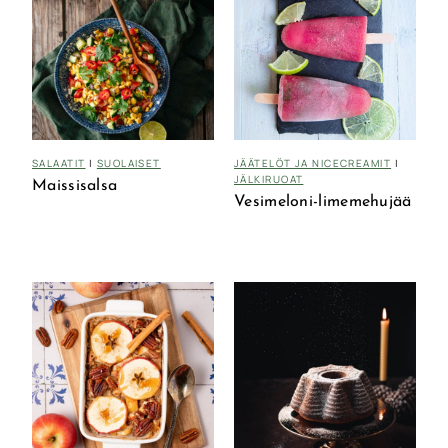
SALAATIT
|
SUOLAISET
JÄÄTELÖT JA NICECREAMIT
|
JÄLKIRUOAT
Maissisalsa
Vesimeloni-limemehujää