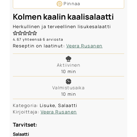
Pinnaa
Kolmen kaalin kaalisalaatti
Herkullinen ja terveellinen lisukesalaatti
4.67
yhteensä
6
arviosta
Reseptin on laatinut:
Veera Rusanen
Aktiivinen
m
10
min
i
n
Valmistusaika
u
m
10
min
t
i
e
Kategoria:
Lisuke, Salaatti
n
s
Kirjoittaja:
Veera Rusanen
u
t
Tarvitset:
e
s
Salaatti