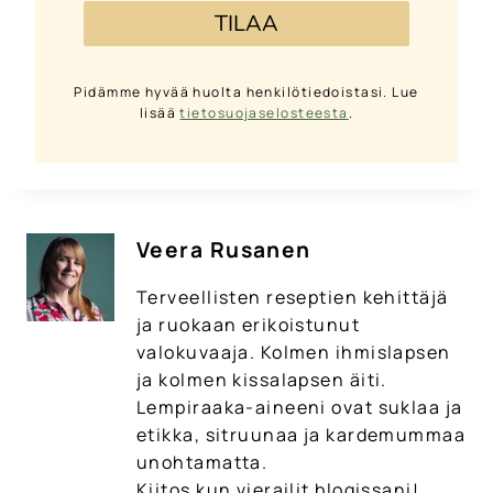
TILAA
Pidämme hyvää huolta henkilötiedoistasi. Lue
lisää
tietosuojaselosteesta
.
Veera Rusanen
Terveellisten reseptien kehittäjä
ja ruokaan erikoistunut
valokuvaaja. Kolmen ihmislapsen
ja kolmen kissalapsen äiti.
Lempiraaka-aineeni ovat suklaa ja
etikka, sitruunaa ja kardemummaa
unohtamatta.
Kiitos kun vierailit blogissani!