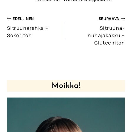
EDELLINEN
SEURAAVA
Artikkelien
Sitruunarahka –
Sitruuna-
selaus
Sokeriton
hunajakakku –
Gluteeniton
Moikka!