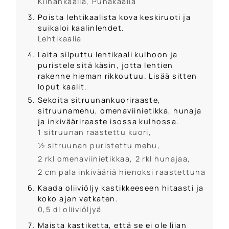
Kiinankaalia,
Punakaalia
Poista lehtikaalista kova keskiruoti ja
suikaloi kaalinlehdet.
Lehtikaalia
Laita silputtu lehtikaali kulhoon ja
puristele sitä käsin, jotta lehtien
rakenne hieman rikkoutuu. Lisää sitten
loput kaalit.
Sekoita sitruunankuoriraaste,
sitruunamehu, omenaviinietikka, hunaja
ja inkivääriraaste isossa kulhossa.
1 sitruunan raastettu kuori,
½ sitruunan puristettu mehu,
2 rkl omenaviinietikkaa,
2 rkl hunajaa,
2 cm pala inkivääriä hienoksi raastettuna
Kaada oliiviöljy kastikkeeseen hitaasti ja
koko ajan vatkaten.
0,5 dl oliiviöljyä
Maista kastiketta, että se ei ole liian