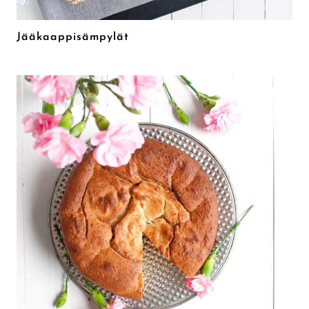
Jääkaappisämpylät