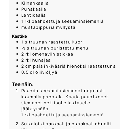
Kiinankaalia
Punakaalia
Lehtikaalia
1
rkl
paahdettuja seesaminsiemeniä
mustapippuria myllystä
Kastike
1
sitruunan raastettu kuori
½
sitruunan puristettu mehu
2
rkl
omenaviinietikkaa
2
rkl
hunajaa
2
cm
pala inkivääriä hienoksi raastettuna
0,5
dl
oliiviöljyä
Tee näin:
Paahda seesaminsiemenet nopeasti
kuumalla pannulla. Kaada paahtuneet
siemenet heti isolle lautaselle
jäähtymään.
1 rkl paahdettuja seesaminsiemeniä
Suikaloi kiinankaali ja punakaali ohuelti.