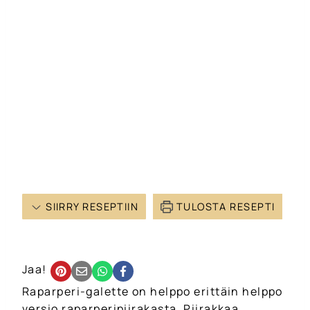
SIIRRY RESEPTIIN
TULOSTA RESEPTI
Jaa!
Raparperi-galette on helppo erittäin helppo
versio raparperipiirakasta. Piirakkaa