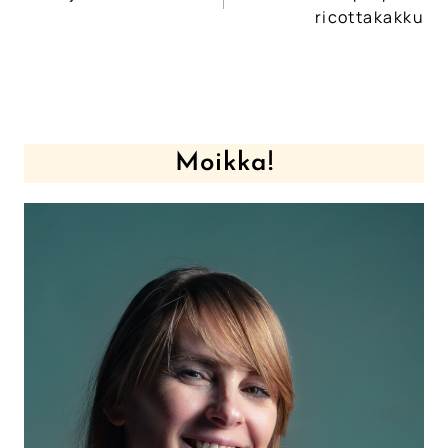
selaus
ricottakakku
Moikka!