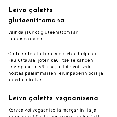
Leivo galette
gluteenittomana
Vaihda jauhot gluteenittomaan
jauhoseokseen.
Gluteeniton taikina ei ole yhtä helposti
kauluttavaa, joten kaulitse se kahden
leivinpaperin välissä, jolloin voit vain
nostaa päälimmäisen leivinpaperin pois ja
kasata piirakan.
Leivo galette vegaanisena
Korvaa voi vegaanisella margariinilla ja
kanamuna 50 ml omenasosetta plus 1 rkl