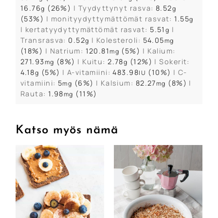
16.76
(26%)
|
Tyydyttynyt rasva:
8.52
g
g
(53%)
|
monityydyttymättömät rasvat:
1.55
g
|
kertatyydyttymättömät rasvat:
5.51
|
g
Transrasva:
0.52
|
Kolesteroli:
54.05
g
mg
(18%)
|
Natrium:
120.81
(5%)
|
Kalium:
mg
271.93
(8%)
|
Kuitu:
2.78
(12%)
|
Sokerit:
mg
g
4.18
(5%)
|
A-vitamiini:
483.98
(10%)
|
C-
g
IU
vitamiini:
5
(6%)
|
Kalsium:
82.27
(8%)
|
mg
mg
Rauta:
1.98
(11%)
mg
Katso myös nämä