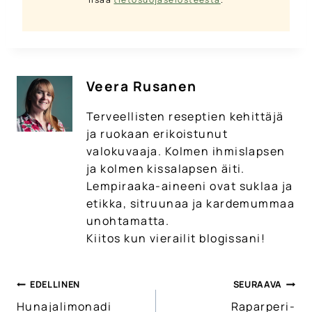
Veera Rusanen
Terveellisten reseptien kehittäjä
ja ruokaan erikoistunut
valokuvaaja. Kolmen ihmislapsen
ja kolmen kissalapsen äiti.
Lempiraaka-aineeni ovat suklaa ja
etikka, sitruunaa ja kardemummaa
unohtamatta.
Kiitos kun vierailit blogissani!
EDELLINEN
SEURAAVA
Artikkelien
Hunajalimonadi
Raparperi-