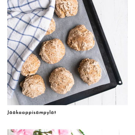
Jääkaappisämpylät