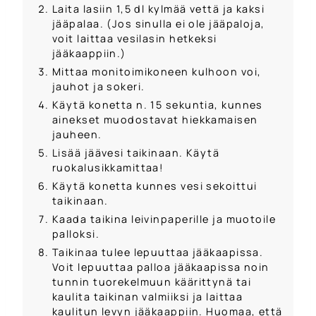
Laita lasiin 1,5 dl kylmää vettä ja kaksi
jääpalaa. (Jos sinulla ei ole jääpaloja,
voit laittaa vesilasin hetkeksi
jääkaappiin.)
Mittaa monitoimikoneen kulhoon voi,
jauhot ja sokeri.
Käytä konetta n. 15 sekuntia, kunnes
ainekset muodostavat hiekkamaisen
jauheen.
Lisää jäävesi taikinaan. Käytä
ruokalusikkamittaa!
Käytä konetta kunnes vesi sekoittui
taikinaan.
Kaada taikina leivinpaperille ja muotoile
palloksi.
Taikinaa tulee lepuuttaa jääkaapissa.
Voit lepuuttaa palloa jääkaapissa noin
tunnin tuorekelmuun käärittynä tai
kaulita taikinan valmiiksi ja laittaa
kaulitun levyn jääkaappiin. Huomaa, että