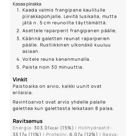
Kasaa piirakka
Kaada valmis frangipane kaulitulle
piirakkapohjalle. Levitä lusikalla, mutta
jätä n. 5 cm reunoilta täyttämättä.
Asettele raparperit frangipanen päälle.
Käännä galetten reunat raparperien
päälle. Rustiikkinen ulkonäkö kuuluu
asiaan.
Voitele reuna kananmunalla.
Paista noin 30 minuuttia.
Vinkit
Paistoaika on arvio, kaikki uunit ovat
erilaisia.
Ravintoarvot ovat arvio yhdelle palalle
galettea kun galettesta leikataan 8 palaa.
Ravitsemus
Energia:
303.01
(15%)
|
Hiilihydraatit:
kcal
33.17
(11%)
|
Proteiini:
6.07
(12%)
|
Rasva:
g
g