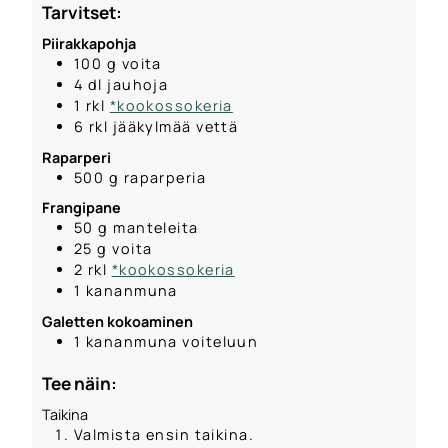
Tarvitset:
Piirakkapohja
100
g
voita
4
dl
jauhoja
1
rkl
*kookossokeria
6
rkl
jääkylmää vettä
Raparperi
500
g
raparperia
Frangipane
50
g
manteleita
25
g
voita
2
rkl
*kookossokeria
1
kananmuna
Galetten kokoaminen
1
kananmuna voiteluun
Tee näin:
Taikina
Valmista ensin taikina.