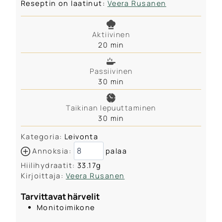
Reseptin on laatinut:
Veera Rusanen
Aktiivinen
m
20
min
i
n
Passiivinen
u
m
30
min
t
i
e
n
s
Taikinan lepuuttaminen
u
m
30
min
t
i
e
Kategoria:
Leivonta
n
s
u
Annoksia:
palaa
t
Hiilihydraatit:
33.17
g
e
Kirjoittaja:
Veera Rusanen
s
Tarvittavat härvelit
Monitoimikone