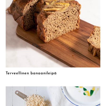
Terveellinen banaanileipä