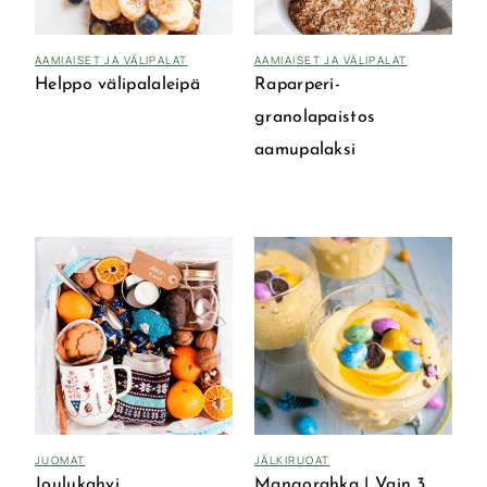
AAMIAISET JA VÄLIPALAT
AAMIAISET JA VÄLIPALAT
Helppo välipalaleipä
Raparperi-
granolapaistos
aamupalaksi
JUOMAT
JÄLKIRUOAT
Joulukahvi
Mangorahka | Vain 3