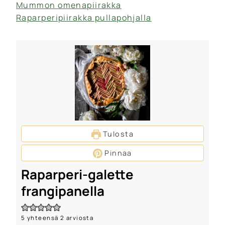
Mummon omenapiirakka
Raparperipiirakka pullapohjalla
Tulosta
Pinnaa
Raparperi-galette
frangipanella
5
yhteensä
2
arviosta