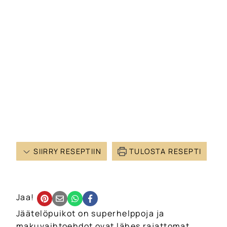
SIIRRY RESEPTIIN
TULOSTA RESEPTI
Jaa!
Jäätelöpuikot on superhelppoja ja
makuvaihtoehdot ovat lähes rajattomat.