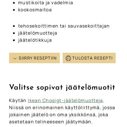
mustikoita ja vadelmia
kookosmaitoa
tehosekoittimen tai sauvasekoittajan
jäätelömuotteja
jäätelötikkuja
SIIRRY RESEPTIIN
TULOSTA RESEPTI
Valitse sopivat jäätelömuotit
Käytän
Ikean Chosigt-jäätelömuotteja
.
Niissä on erinomainen käyttöliittymä, jossa
jokainen jäätelö on oma yksikkönsä, joka
asetetaan telineeseen jäätymään.