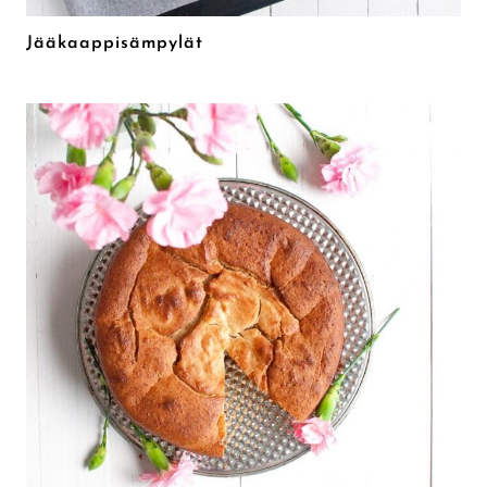
Jääkaappisämpylät