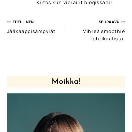
Kiitos kun vierailit blogissani!
EDELLINEN
SEURAAVA
Artikkelien
Jääkaappisämpylät
Vihreä smoothie
selaus
lehtikaalista.
Moikka!