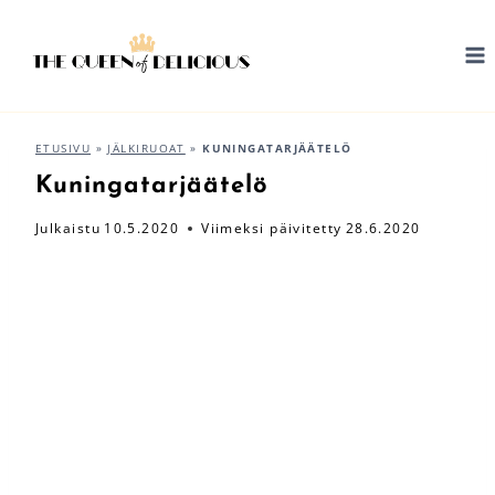
Siirry
sisältöön
ETUSIVU
»
JÄLKIRUOAT
»
KUNINGATARJÄÄTELÖ
Kuningatarjäätelö
Julkaistu
10.5.2020
Viimeksi päivitetty
28.6.2020