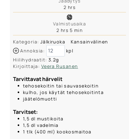
Jäädytys
u
h
2
hrs
t
o
e
u
s
Valmistusaika
r
h
m
2
hrs
5
min
s
o
i
Kategoria:
Jälkiruoka
Kansainvälinen
u
n
r
u
Annoksia:
kpl
s
t
Hiilihydraatit:
3.2
g
e
Kirjoittaja:
Veera Rusanen
s
Tarvittavat härvelit
tehosekoitin tai sauvasekoitin
kulho, jos käytät tehosekoitinta
jäätelömuotti
Tarvitset:
1,5
dl
mustikoita
1,5
dl
vadelmia
1
tlk
(400 ml) kookosmaitoa