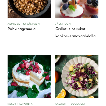
AAMIAISET JA VÄLIPALAT
JÄLKIRUOAT
Pähkinägranola
Grillatut persikat
kookoskermavaahdolla
KAKUT
|
LEIVONTA
SALAATIT
|
SUOLAISET