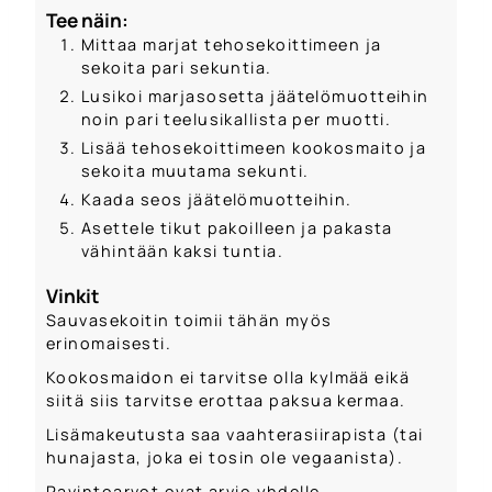
Tee näin:
Mittaa marjat tehosekoittimeen ja
sekoita pari sekuntia.
Lusikoi marjasosetta jäätelömuotteihin
noin pari teelusikallista per muotti.
Lisää tehosekoittimeen kookosmaito ja
sekoita muutama sekunti.
Kaada seos jäätelömuotteihin.
Asettele tikut pakoilleen ja pakasta
vähintään kaksi tuntia.
Vinkit
Sauvasekoitin toimii tähän myös
erinomaisesti.
Kookosmaidon ei tarvitse olla kylmää eikä
siitä siis tarvitse erottaa paksua kermaa.
Lisämakeutusta saa vaahterasiirapista (tai
hunajasta, joka ei tosin ole vegaanista).
Ravintoarvot ovat arvio yhdelle