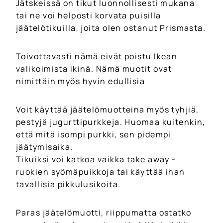
Jätskeissä on tikut luonnollisesti mukana
tai ne voi helposti korvata puisilla
jäätelötikuilla, joita olen ostanut Prismasta.
Toivottavasti nämä eivät poistu Ikean
valikoimista ikinä. Nämä muotit ovat
nimittäin myös hyvin edullisia
Voit käyttää jäätelömuotteina myös tyhjiä,
pestyjä jugurttipurkkeja. Huomaa kuitenkin,
että mitä isompi purkki, sen pidempi
jäätymisaika.
Tikuiksi voi katkoa vaikka take away -
ruokien syömäpuikkoja tai käyttää ihan
tavallisia pikkulusikoita.
Paras jäätelömuotti, riippumatta ostatko