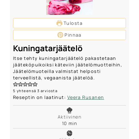
Tulosta
Pinnaa
Kuningatarjäätelö
Itse tehty kuningatarjäätelö pakastetaan
jääteköpuikoiksi käteviin jäätelömuotteihin,
Jäätelömuoteilla valmistat helposti
terveellistä, vegaanista jäätelöä.
5
yhteensä
3
arviosta
Reseptin on laatinut:
Veera Rusanen
Aktiivinen
m
10
min
i
n