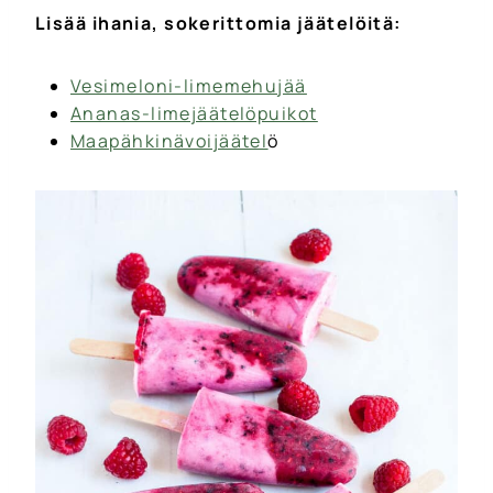
Lisää ihania, sokerittomia jäätelöitä:
Vesimeloni-limemehujää
Ananas-limejäätelöpuikot
Maapähkinävoijäätel
ö