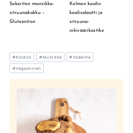
Sokeriton mansikka-
Kolmen kaalin
sitruunakakku –
kaalisalaatti ja
Gluteeniton
sitruuna-
inkiväärikastike
Avainsanat:
#
Kookos
#
Mustikka
#
Vadelma
#
Vegaaninen