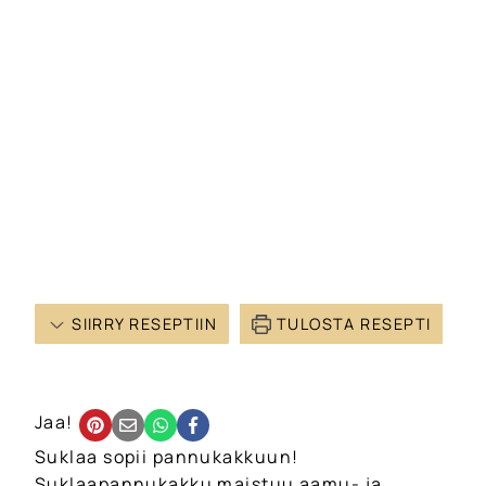
SIIRRY RESEPTIIN
TULOSTA RESEPTI
Jaa!
Suklaa sopii pannukakkuun!
Suklaapannukakku maistuu aamu- ja