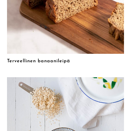
Terveellinen banaanileipä