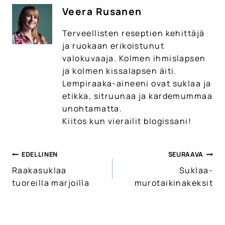
Veera Rusanen
Terveellisten reseptien kehittäjä
ja ruokaan erikoistunut
valokuvaaja. Kolmen ihmislapsen
ja kolmen kissalapsen äiti.
Lempiraaka-aineeni ovat suklaa ja
etikka, sitruunaa ja kardemummaa
unohtamatta.
Kiitos kun vierailit blogissani!
EDELLINEN
SEURAAVA
Artikkelien
Raakasuklaa
Suklaa-
selaus
tuoreilla marjoilla
murotaikinakeksit