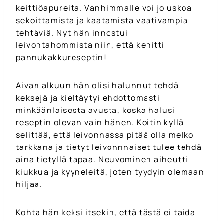
keittiöapureita. Vanhimmalle voi jo uskoa
sekoittamista ja kaatamista vaativampia
tehtäviä. Nyt hän innostui
leivontahommista niin, että kehitti
pannukakkureseptin!
Aivan alkuun hän olisi halunnut tehdä
keksejä ja kieltäytyi ehdottomasti
minkäänlaisesta avusta, koska halusi
reseptin olevan vain hänen. Koitin kyllä
selittää, että leivonnassa pitää olla melko
tarkkana ja tietyt leivonnnaiset tulee tehdä
aina tietyllä tapaa. Neuvominen aiheutti
kiukkua ja kyyneleitä, joten tyydyin olemaan
hiljaa.
Kohta hän keksi itsekin, että tästä ei taida