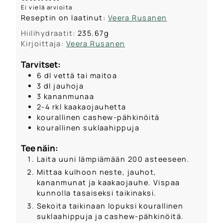
Ei vielä arvioita
Reseptin on laatinut:
Veera Rusanen
Hiilihydraatit:
235.67
g
Kirjoittaja:
Veera Rusanen
Tarvitset:
6
dl
vettä tai maitoa
3
dl
jauhoja
3
kananmunaa
2-4
rkl
kaakaojauhetta
kourallinen cashew-pähkinöitä
kourallinen suklaahippuja
Tee näin:
Laita uuni lämpiämään 200 asteeseen.
Mittaa kulhoon neste, jauhot,
kananmunat ja kaakaojauhe. Vispaa
kunnolla tasaiseksi taikinaksi.
Sekoita taikinaan lopuksi kourallinen
suklaahippuja ja cashew-pähkinöitä.