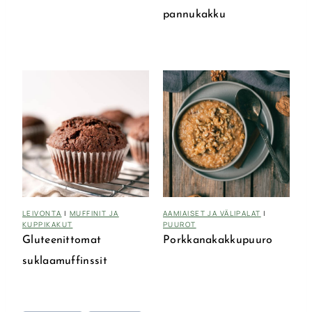
pannukakku
LEIVONTA
|
MUFFINIT JA
AAMIAISET JA VÄLIPALAT
|
KUPPIKAKUT
PUUROT
Gluteenittomat
Porkkanakakkupuuro
suklaamuffinssit