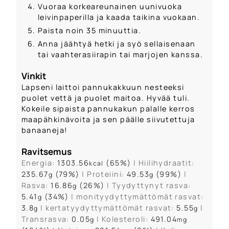
Vuoraa korkeareunainen uunivuoka
leivinpaperilla ja kaada taikina vuokaan.
Paista noin 35 minuuttia.
Anna jäähtyä hetki ja syö sellaisenaan
tai vaahterasiirapin tai marjojen kanssa.
Vinkit
Lapseni laittoi pannukakkuun nesteeksi
puolet vettä ja puolet maitoa. Hyvää tuli.
Kokeile sipaista pannukakun palalle kerros
maapähkinävoita ja sen päälle siivutettuja
banaaneja!
Ravitsemus
Energia:
1303.56
(65%)
|
Hiilihydraatit:
kcal
235.67
(79%)
|
Proteiini:
49.53
(99%)
|
g
g
Rasva:
16.86
(26%)
|
Tyydyttynyt rasva:
g
5.41
(34%)
|
monityydyttymättömät rasvat:
g
3.8
|
kertatyydyttymättömät rasvat:
5.55
|
g
g
Transrasva:
0.05
|
Kolesteroli:
491.04
g
mg