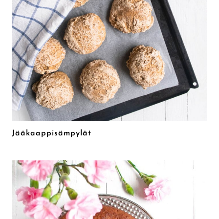
Jääkaappisämpylät