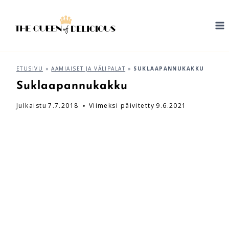
Siirry
sisältöön
ETUSIVU
»
AAMIAISET JA VÄLIPALAT
»
SUKLAAPANNUKAKKU
Suklaapannukakku
Julkaistu
7.7.2018
Viimeksi päivitetty
9.6.2021