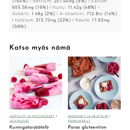
(164%)
|
Natrium:
201.54
(9%)
|
Kalium:
mg
655.56
(19%)
|
Kuitu:
11.42
(48%)
|
mg
g
Sokerit:
1.48
(2%)
|
A-vitamiini:
712.8
(14%)
g
IU
|
Kalsium:
215.72
(22%)
|
Rauta:
17.62
mg
mg
(98%)
Katso myös nämä
JÄÄTELÖT JA NICECREAMIT
|
AAMIAISET JA VÄLIPALAT
|
JÄLKIRUOAT
PANNUKAKUT
Kuningatarjäätelö
Paras gluteeniton